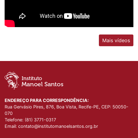
Mais vídeos
ENDEREÇO PARA CORRESPONDÊNCIA:
Rua Gervásio Pires, 876, Boa Vista, Recife-PE, CEP: 50050-
070
Telefone:
(81) 3771-0317
Email:
contato@institutomanoelsantos.org.br