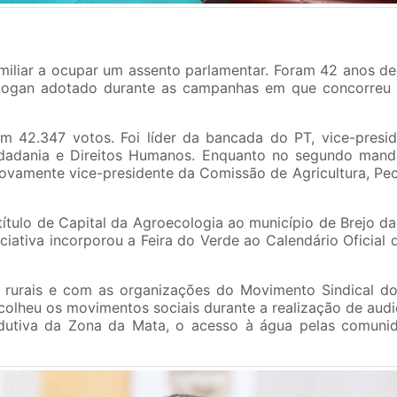
iliar a ocupar um assento parlamentar. Foram 42 anos ded
 slogan adotado durante as campanhas em que concorreu à
m 42.347 votos. Foi líder da bancada do PT, vice-presi
idadania e Direitos Humanos. Enquanto no segundo manda
ovamente vice-presidente da Comissão de Agricultura, Pecu
título de Capital da Agroecologia ao município de Brejo d
iciativa incorporou a Feira do Verde ao Calendário Oficia
 rurais e com as organizações do Movimento Sindical do
olheu os movimentos sociais durante a realização de audiê
odutiva da Zona da Mata, o acesso à água pelas comunid