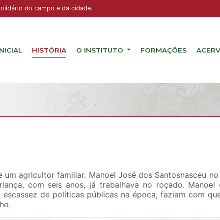
solidário do campo e da cidade.
INICIAL
HISTÓRIA
O INSTITUTO
FORMAÇÕES
ACER
de um agricultor familiar. Manoel José dos Santosnasceu no 
iança, com seis anos, já trabalhava no roçado. Manoel
 escassez de políticas públicas na época, faziam com qu
ho.